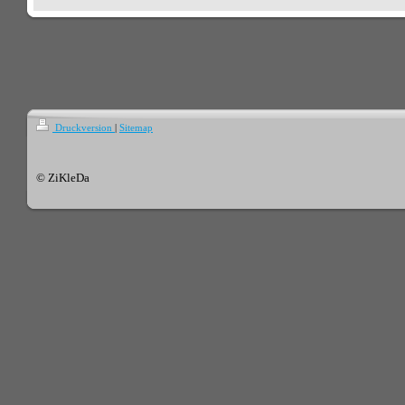
Druckversion
|
Sitemap
© ZiKleDa